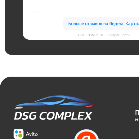
Подпи
на нас
Avito
5.0
300+ отзывов
2ГИС
4.9
217 отзывов
Я.Карты
5.0
720+ отзывов
©2021-2026 DSG COMPLEX. Все права защищены