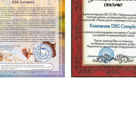
Не знаете
что сломало
Марка авто / модель / год / объем
Аварийный режим / ошибка