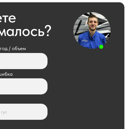
рансмиссии
По модели авто