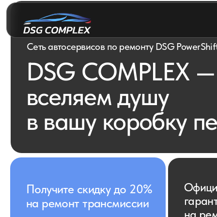
Сеть автосервисов по ремонту DSG PowerShift и S-tr
DSG COMPLEX —
вселяем душу
в вашу коробку пер
+7 495 
Официальн
Получите скидку до 20%
гарантия
на ремонт трансмиссии
на ремонт
2 года или
60.000 км.