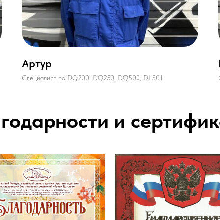
Артур
Специалист по DQ200, DQ250, DQ500, DL501
годарности и сертифи