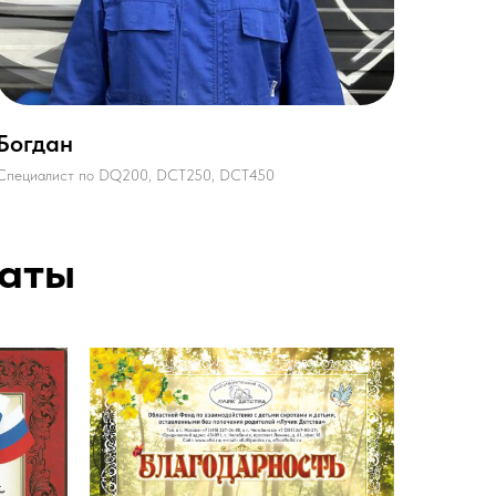
Богдан
Специалист по DQ200, DCT250, DCT450
каты