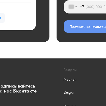
Главная
DQ200
сывайтесь
 Вконтакте
Услуги
DQ250
Отзывы
DL501
Наш блог
DQ500
Сотрудничество
DCT250
Контакты
DCT450