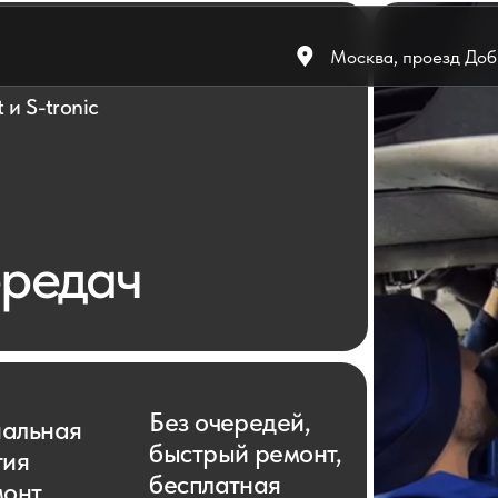
Москва, проезд Добр
onic
едач
659-95-95
Без очередей,
ая
быстрый ремонт,
бесплатная
эвакуация