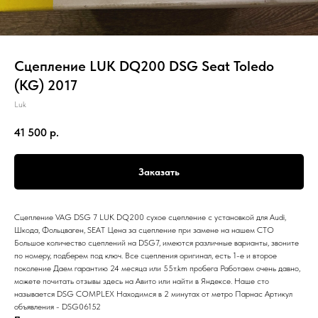
Сцепление LUK DQ200 DSG Seat Toledo
(KG) 2017
Luk
41 500
р.
Заказать
Сцепление VAG DSG 7 LUK DQ200 сухое сцепление с установкой для Audi,
Шкода, Фольцваген, SEAT Цена за сцепление при замене на нашем СТО
Большое количество сцеплений на DSG7, имеются различные варианты, звоните
по номеру, подберем под ключ. Все сцепления оригинал, есть 1-е и второе
поколение Даем гарантию 24 месяца или 55т.km пробега Работаем очень давно,
можете почитать отзывы здесь на Авито или найти в Яндексе. Наше сто
называется DSG COMPLEX Находимся в 2 минутах от метро Парнас Артикул
объявления - DSG06152