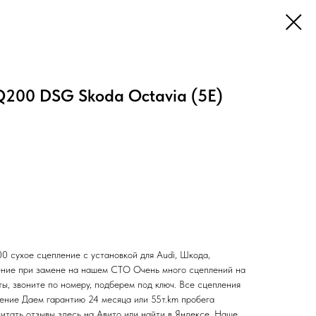
200 DSG Skoda Octavia (5E)
сухое сцепление с установкой для Audi, Шкода,
ение при замене на нашем СТО Очень много сцеплений на
ы, звоните по номеру, подберем под ключ. Все сцепления
ление Даем гарантию 24 месяца или 55т.km пробега
итать отзывы здесь на Авито или найти в Яндексе. Наше