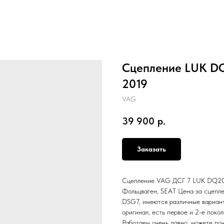
Сцепление LUK DQ
2019
VAG
39 900
р.
Заказать
Сцепление VAG ДСГ 7 LUK DQ200 
Фольцваген, SEAT Цена за сцепл
DSG7, имеются различные вариант
оригинал, есть первое и 2-е поко
Работаем очень давно, можете поч