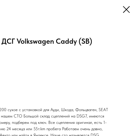
ДСГ Volkswagen Caddy (SB)
 сухое с установкой для Ауди, Шкода, Фольцваген, SEAT
а нашем СТО Большой склад сцеплений на DSG7, имеются
омеру, подберем под ключ. Все сцепления оригинал, есть 1-
тию 24 месяца или 55т.km пробега Работаем очень давно,
 Авито или найти в Яндексе. Наше сто называется DSG