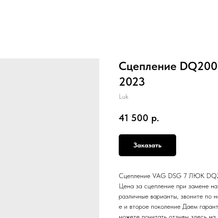
Сцепление DQ200 
2023
Luk
41 500
р.
Заказать
Сцепление VAG DSG 7 ЛЮК DQ200
Цена за сцепление при замене н
различные варианты, звоните по н
е и второе поколение Даем гаран
можете почитать отзывы здесь на