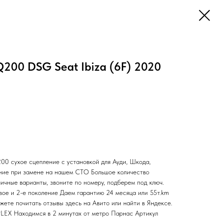
200 DSG Seat Ibiza (6F) 2020
 сухое сцепление с установкой для Ауди, Шкода,
ение при замене на нашем СТО Большое количество
ичные варианты, звоните по номеру, подберем под ключ.
вое и 2-е поколение Даем гарантию 24 месяца или 55т.km
жете почитать отзывы здесь на Авито или найти в Яндексе.
EX Находимся в 2 минутах от метро Парнас Артикул