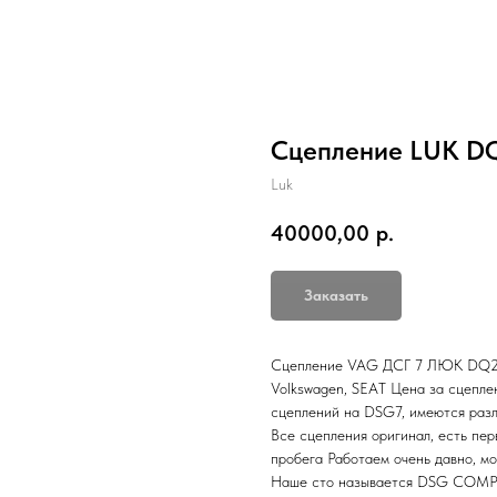
Сцепление LUK DQ
Luk
40000,00
р.
Заказать
Сцепление VAG ДСГ 7 ЛЮК DQ200
Volkswagen, SEAT Цена за сцепл
сцеплений на DSG7, имеются разл
Все сцепления оригинал, есть пер
пробега Работаем очень давно, мо
Наше сто называется DSG COMPL