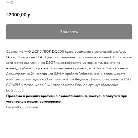
VAG
42000,00
р.
Заказать
Сцепление VAG ДСГ 7 ЛЮК DQ200 сухое сцепление с установкой для Audi,
Skoda, Фольцваген, SEAT Цена за сцепление при замене на нашем СТО Большое
количество сцеплений на DSG7, имеются различные варианты, звоните по
номеру, подберем под ключ. Все сцепления оригинал, есть 1-е и 2-е поколение
Даем гарантию 24 месяца или 55т.km пробега Работаем очень давно, можете
почитать отзывы здесь на Авито или найти в Яндексе. Наше сто называется DSG
COMPLEX Находимся в 2 минутах от метро Парнас Артикул объявления -
DSG07875
Продажа в розницу временно приостановлена, доступна покупка при
установке в нашем автосервисе
Originality: Оригинал