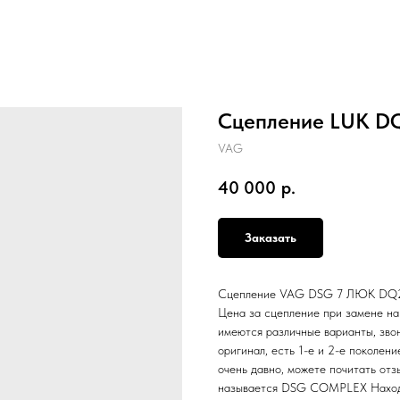
Сцепление LUK DQ
VAG
40 000
р.
Заказать
Сцепление VAG DSG 7 ЛЮК DQ200 
Цена за сцепление при замене н
имеются различные варианты, зво
оригинал, есть 1-е и 2-е поколен
очень давно, можете почитать отз
называется DSG COMPLEX Находим