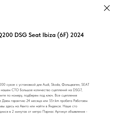
200 DSG Seat Ibiza (6F) 2024
сухое с установкой для Audi, Skoda, Фольцваген, SEAT
а нашем СТО Большое количество сцеплений на DSG7,
ните по номеру, подберем под ключ. Все сцепления
ие Даем гарантию 24 месяца или 55т.km пробега Работаем
ывы здесь на Авито или найти в Яндексе. Наше сто
ся в 2 минутах от метро Парнас Артикул объявления -