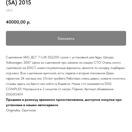
(SA) 2015
VAG
40000,00
р.
Заказать
Сцепление VAG ДСГ 7 LUK DQ200 сухое с установкой для Ауди, Шкода,
Volkswagen, SEAT Цена за сцепление при замене на нашем СТО Очень много
сцеплений на DSG7, имеются различные варианты, звоните по номеру, подберем
под ключ. Все сцепления оригинал, есть первое и второе поколение Даем
гарантию 24 месяца или 55т.km пробега Работаем очень давно, можете почитать
отзывы здесь на Авито или найти в Яндексе. Наше сто называется DSG
COMPLEX Находимся в 2 минутах от метро Парнас Артикул объявления -
DSG85459
Продажа в розницу временно приостановлена, доступна покупка при
установке в нашем автосервисе
Originality: Оригинал