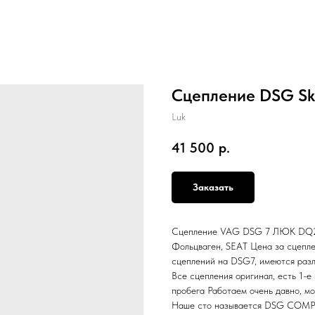
Сцепление DSG Sk
Luk
41 500
р.
Заказать
Сцепление VAG DSG 7 ЛЮК DQ200 
Фольцваген, SEAT Цена за сцепл
сцеплений на DSG7, имеются разл
Все сцепления оригинал, есть 1-е
пробега Работаем очень давно, мо
Наше сто называется DSG COMPLE