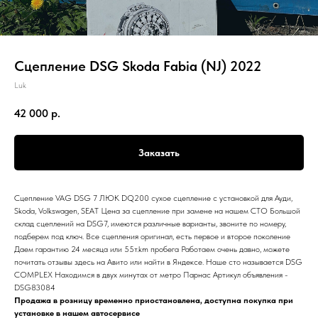
Сцепление DSG Skoda Fabia (NJ) 2022
Luk
42 000
р.
Заказать
Сцепление VAG DSG 7 ЛЮК DQ200 сухое сцепление с установкой для Ауди,
Skoda, Volkswagen, SEAT Цена за сцепление при замене на нашем СТО Большой
склад сцеплений на DSG7, имеются различные варианты, звоните по номеру,
подберем под ключ. Все сцепления оригинал, есть первое и второе поколение
Даем гарантию 24 месяца или 55т.km пробега Работаем очень давно, можете
почитать отзывы здесь на Авито или найти в Яндексе. Наше сто называется DSG
COMPLEX Находимся в двух минутах от метро Парнас Артикул объявления -
DSG83084
Продажа в розницу временно приостановлена, доступна покупка при
установке в нашем автосервисе