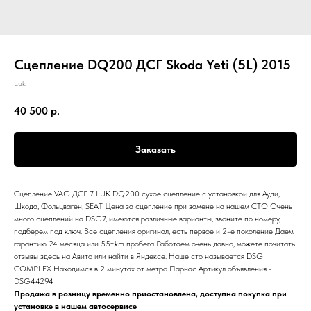
Сцепление DQ200 ДСГ Skoda Yeti (5L) 2015
Luk
40 500
р.
Заказать
Сцепление VAG ДСГ 7 LUK DQ200 сухое сцепление с установкой для Ауди,
Шкода, Фольцваген, SEAT Цена за сцепление при замене на нашем СТО Очень
много сцеплений на DSG7, имеются различные варианты, звоните по номеру,
подберем под ключ. Все сцепления оригинал, есть первое и 2-е поколение Даем
гарантию 24 месяца или 55т.km пробега Работаем очень давно, можете почитать
отзывы здесь на Авито или найти в Яндексе. Наше сто называется DSG
COMPLEX Находимся в 2 минутах от метро Парнас Артикул объявления -
DSG44294
Продажа в розницу временно приостановлена, доступна покупка при
установке в нашем автосервисе