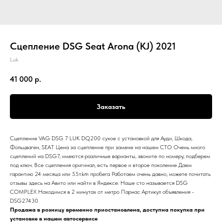
Сцепление DSG Seat Arona (KJ) 2021
Luk
41 000
р.
Заказать
Сцепление VAG DSG 7 LUK DQ200 сухое с установкой для Ауди, Шкода,
Фольцваген, SEAT Цена за сцепление при замене на нашем СТО Очень много
сцеплений на DSG7, имеются различные варианты, звоните по номеру, подберем
под ключ. Все сцепления оригинал, есть первое и второе поколение Даем
гарантию 24 месяца или 55т.km пробега Работаем очень давно, можете почитать
отзывы здесь на Авито или найти в Яндексе. Наше сто называется DSG
COMPLEX Находимся в 2 минутах от метро Парнас Артикул объявления -
DSG27430
Продажа в розницу временно приостановлена, доступна покупка при
установке в нашем автосервисе