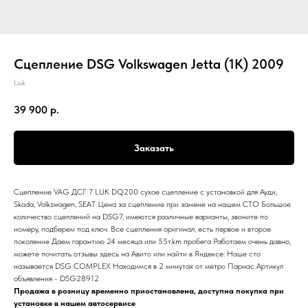
Сцепление DSG Volkswagen Jetta (1K) 2009
Luk
39 900
р.
Заказать
Сцепление VAG ДСГ 7 LUK DQ200 сухое сцепление с установкой для Ауди,
Skoda, Volkswagen, SEAT Цена за сцепление при замене на нашем СТО Большое
количество сцеплений на DSG7, имеются различные варианты, звоните по
номеру, подберем под ключ. Все сцепления оригинал, есть первое и второе
поколение Даем гарантию 24 месяца или 55т.km пробега Работаем очень давно,
можете почитать отзывы здесь на Авито или найти в Яндексе. Наше сто
называется DSG COMPLEX Находимся в 2 минутах от метро Парнас Артикул
объявления - DSG28912
Продажа в розницу временно приостановлена, доступна покупка при
установке в нашем автосервисе