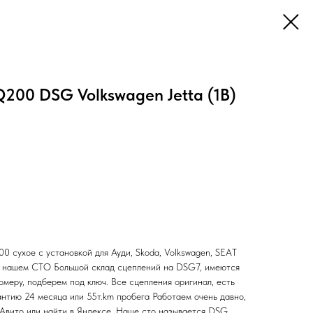
200 DSG Volkswagen Jetta (1B)
сухое с установкой для Ауди, Skoda, Volkswagen, SEAT
а нашем СТО Большой склад сцеплений на DSG7, имеются
омеру, подберем под ключ. Все сцепления оригинал, есть
антию 24 месяца или 55т.km пробега Работаем очень давно,
 Авито или найти в Яндексе. Наше сто называется DSG