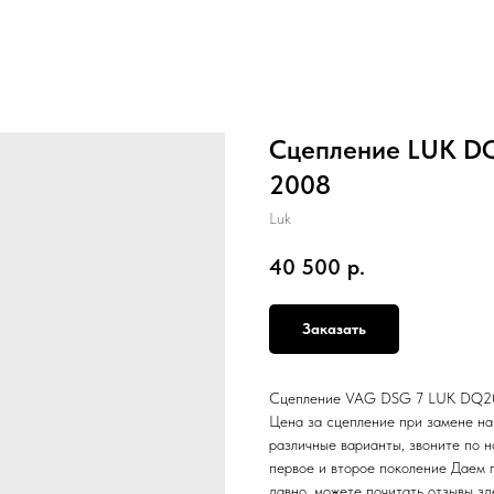
Сцепление LUK DQ
2008
Luk
40 500
р.
Заказать
Сцепление VAG DSG 7 LUK DQ200 
Цена за сцепление при замене н
различные варианты, звоните по н
первое и второе поколение Даем 
давно, можете почитать отзывы зд