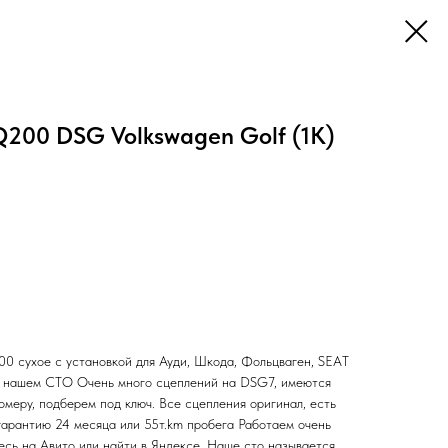
200 DSG Volkswagen Golf (1K)
сухое с установкой для Ауди, Шкода, Фольцваген, SEAT
а нашем СТО Очень много сцеплений на DSG7, имеются
омеру, подберем под ключ. Все сцепления оригинал, есть
гарантию 24 месяца или 55т.km пробега Работаем очень
есь на Авито или найти в Яндексе. Наше сто называется