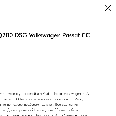
200 DSG Volkswagen Passat CC
сухое с установкой для Audi, Шкода, Volkswagen, SEAT
а нашем СТО Большое количество сцеплений на DSG7,
ните по номеру, подберем под ключ. Все сцепления
ление Даем гарантию 24 месяца или 55т.km пробега
итать отзывы здесь на Авито или найти в Яндексе. Наше