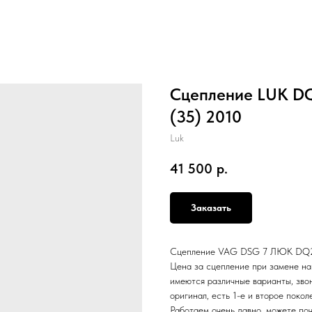
Сцепление LUK DQ
(35) 2010
Luk
41 500
р.
Заказать
Сцепление VAG DSG 7 ЛЮК DQ200 
Цена за сцепление при замене н
имеются различные варианты, зво
оригинал, есть 1-е и второе поко
Работаем очень давно, можете поч