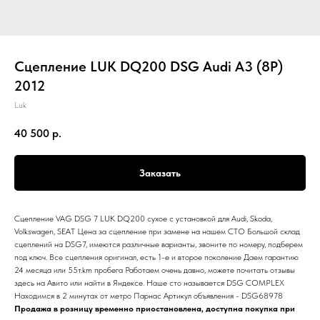
Сцепление LUK DQ200 DSG Audi A3 (8P)
2012
Luk
40 500
р.
Заказать
Сцепление VAG DSG 7 LUK DQ200 сухое с установкой для Audi, Skoda,
Volkswagen, SEAT Цена за сцепление при замене на нашем СТО Большой склад
сцеплений на DSG7, имеются различные варианты, звоните по номеру, подберем
под ключ. Все сцепления оригинал, есть 1-е и второе поколение Даем гарантию
24 месяца или 55т.km пробега Работаем очень давно, можете почитать отзывы
здесь на Авито или найти в Яндексе. Наше сто называется DSG COMPLEX
Находимся в 2 минутах от метро Парнас Артикул объявления - DSG68978
Продажа в розницу временно приостановлена, доступна покупка при