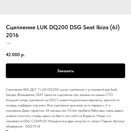
Сцепление LUK DQ200 DSG Seat Ibiza (6J)
2016
Luk
42 000
р.
Заказать
Сцепление VAG ДСГ 7 LUK DQ200 сухое сцепление с установкой для Audi,
Шкода, Фольцваген, SEAT Цена за сцепление при замене на нашем СТО
Большой склад сцеплений на DSG7, имеются различные варианты, звоните по
номеру, подберем под ключ. Все сцепления оригинал, есть первое и 2-е
поколение Даем гарантию 24 месяца или 55т.km пробега Работаем очень давно,
можете почитать отзывы здесь на Авито или найти в Яндексе. Наше сто
называется DSG COMPLEX Находимся в двух минутах от метро Парнас Артикул
объявления - DSG11134