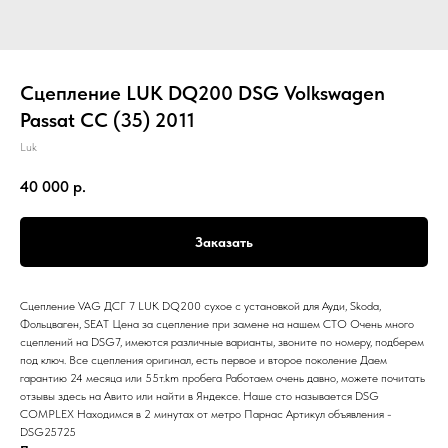
Сцепление LUK DQ200 DSG Volkswagen
Passat CC (35) 2011
Luk
40 000
р.
Заказать
Сцепление VAG ДСГ 7 LUK DQ200 сухое с установкой для Ауди, Skoda,
Фольцваген, SEAT Цена за сцепление при замене на нашем СТО Очень много
сцеплений на DSG7, имеются различные варианты, звоните по номеру, подберем
под ключ. Все сцепления оригинал, есть первое и второе поколение Даем
гарантию 24 месяца или 55т.km пробега Работаем очень давно, можете почитать
отзывы здесь на Авито или найти в Яндексе. Наше сто называется DSG
COMPLEX Находимся в 2 минутах от метро Парнас Артикул объявления -
DSG25725