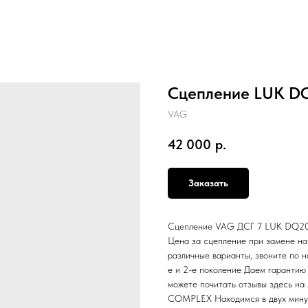
Сцепление LUK DQ
VAG
42 000
р.
Заказать
Сцепление VAG ДСГ 7 LUK DQ200 
Цена за сцепление при замене н
различные варианты, звоните по н
е и 2-е поколение Даем гарантию 
можете почитать отзывы здесь на
COMPLEX Находимся в двух минут