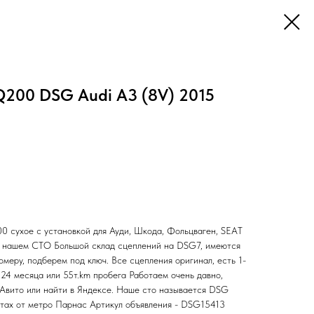
200 DSG Audi A3 (8V) 2015
сухое с установкой для Ауди, Шкода, Фольцваген, SEAT
а нашем СТО Большой склад сцеплений на DSG7, имеются
омеру, подберем под ключ. Все сцепления оригинал, есть 1-
24 месяца или 55т.km пробега Работаем очень давно,
 Авито или найти в Яндексе. Наше сто называется DSG
ах от метро Парнас Артикул объявления - DSG15413