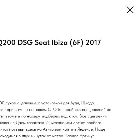
00 DSG Seat Ibiza (6F) 2017
сухое сцепление с установкой для Ауди, Шкода,
ение при замене на нашем СТО Большой склад сцеплений на
ы, звоните по номеру, подберем под ключ. Все сцепления
околение Даем гарантию 24 месяца или 55т.km пробега
итать отзывы здесь на Авито или найти в Яндексе. Наше
одимся в двух минутах от метро Парнас Артикул