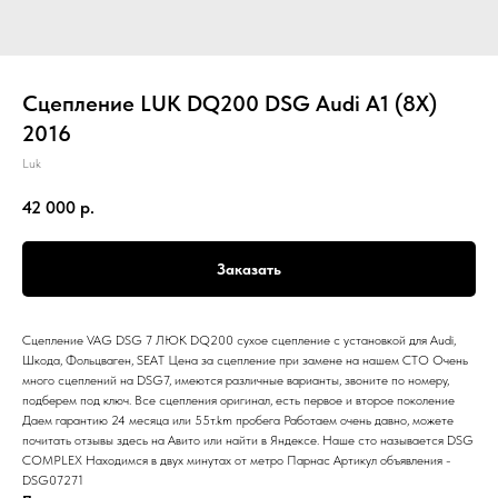
Сцепление LUK DQ200 DSG Audi A1 (8X)
2016
Luk
42 000
р.
Заказать
Сцепление VAG DSG 7 ЛЮК DQ200 сухое сцепление с установкой для Audi,
Шкода, Фольцваген, SEAT Цена за сцепление при замене на нашем СТО Очень
много сцеплений на DSG7, имеются различные варианты, звоните по номеру,
подберем под ключ. Все сцепления оригинал, есть первое и второе поколение
Даем гарантию 24 месяца или 55т.km пробега Работаем очень давно, можете
почитать отзывы здесь на Авито или найти в Яндексе. Наше сто называется DSG
COMPLEX Находимся в двух минутах от метро Парнас Артикул объявления -
DSG07271