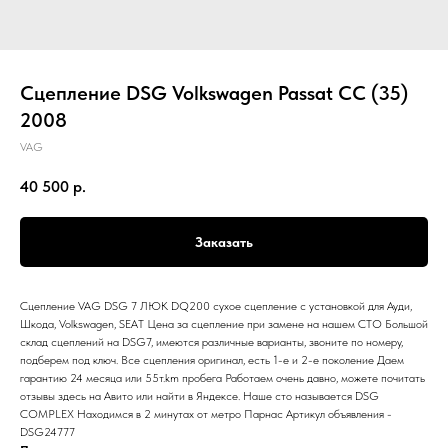
Сцепление DSG Volkswagen Passat CC (35)
2008
VAG
40 500
р.
Заказать
Сцепление VAG DSG 7 ЛЮК DQ200 сухое сцепление с установкой для Ауди,
Шкода, Volkswagen, SEAT Цена за сцепление при замене на нашем СТО Большой
склад сцеплений на DSG7, имеются различные варианты, звоните по номеру,
подберем под ключ. Все сцепления оригинал, есть 1-е и 2-е поколение Даем
гарантию 24 месяца или 55т.km пробега Работаем очень давно, можете почитать
отзывы здесь на Авито или найти в Яндексе. Наше сто называется DSG
COMPLEX Находимся в 2 минутах от метро Парнас Артикул объявления -
DSG24777