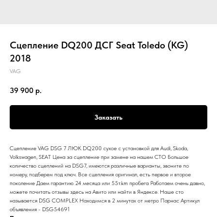
Сцепление DQ200 ДСГ Seat Toledo (KG)
2018
VAG
39 900
р.
Заказать
Сцепление VAG DSG 7 ЛЮК DQ200 сухое с установкой для Audi, Skoda,
Volkswagen, SEAT Цена за сцепление при замене на нашем СТО Большое
количество сцеплений на DSG7, имеются различные варианты, звоните по
номеру, подберем под ключ. Все сцепления оригинал, есть первое и второе
поколение Даем гарантию 24 месяца или 55т.km пробега Работаем очень давно,
можете почитать отзывы здесь на Авито или найти в Яндексе. Наше сто
называется DSG COMPLEX Находимся в 2 минутах от метро Парнас Артикул
объявления - DSG54691