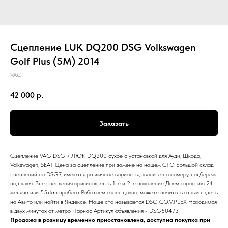
Сцепление LUK DQ200 DSG Volkswagen
Golf Plus (5M) 2014
VAG
42 000
р.
Заказать
Сцепление VAG DSG 7 ЛЮК DQ200 сухое с установкой для Ауди, Шкода,
Volkswagen, SEAT Цена за сцепление при замене на нашем СТО Большой склад
сцеплений на DSG7, имеются различные варианты, звоните по номеру, подберем
под ключ. Все сцепления оригинал, есть 1-е и 2-е поколение Даем гарантию 24
месяца или 55т.km пробега Работаем очень давно, можете почитать отзывы здесь
на Авито или найти в Яндексе. Наше сто называется DSG COMPLEX Находимся
в двух минутах от метро Парнас Артикул объявления - DSG50473
Продажа в розницу временно приостановлена, доступна покупка при