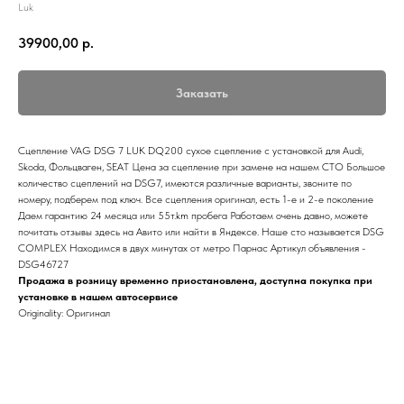
Luk
39900,00
р.
Заказать
Сцепление VAG DSG 7 LUK DQ200 сухое сцепление с установкой для Audi,
Skoda, Фольцваген, SEAT Цена за сцепление при замене на нашем СТО Большое
количество сцеплений на DSG7, имеются различные варианты, звоните по
номеру, подберем под ключ. Все сцепления оригинал, есть 1-е и 2-е поколение
Даем гарантию 24 месяца или 55т.km пробега Работаем очень давно, можете
почитать отзывы здесь на Авито или найти в Яндексе. Наше сто называется DSG
COMPLEX Находимся в двух минутах от метро Парнас Артикул объявления -
DSG46727
Продажа в розницу временно приостановлена, доступна покупка при
установке в нашем автосервисе
Originality: Оригинал