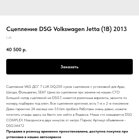
Сцепление DSG Volkswagen Jetta (1B) 2013
Luk
40 500
р.
Заказать
Сцепление VAG ДСГ 7 LUK DQ200 сухое сцепление с установкой для Ауди,
Шкода, Фольцваген, SEAT Цена за сцепление при замене на нашем СТО
Большой склад сцеплений на DSG7, имеются различные варианты, звоните по
номеру, подберем под ключ. Все сцепления оригинал, есть 1-е и 2-е поколение
Даем гарантию 24 месяца или 55т.km пробега Работаем очень давно, можете
почитать отзывы здесь на Авито или найти в Яндексе. Наше сто называется DSG
COMPLEX Находимся в двух минутах от метро Парнас Артикул объявления -
DSG34472
Продажа в розницу временно приостановлена, доступна покупка при
установке в нашем автосервисе