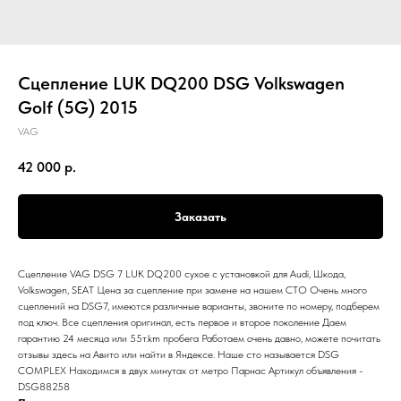
Сцепление LUK DQ200 DSG Volkswagen
Golf (5G) 2015
VAG
42 000
р.
Заказать
Сцепление VAG DSG 7 LUK DQ200 сухое с установкой для Audi, Шкода,
Volkswagen, SEAT Цена за сцепление при замене на нашем СТО Очень много
сцеплений на DSG7, имеются различные варианты, звоните по номеру, подберем
под ключ. Все сцепления оригинал, есть первое и второе поколение Даем
гарантию 24 месяца или 55т.km пробега Работаем очень давно, можете почитать
отзывы здесь на Авито или найти в Яндексе. Наше сто называется DSG
COMPLEX Находимся в двух минутах от метро Парнас Артикул объявления -
DSG88258