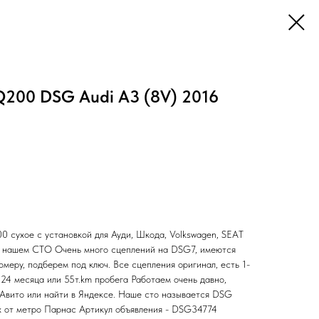
200 DSG Audi A3 (8V) 2016
сухое с установкой для Ауди, Шкода, Volkswagen, SEAT
а нашем СТО Очень много сцеплений на DSG7, имеются
омеру, подберем под ключ. Все сцепления оригинал, есть 1-
24 месяца или 55т.km пробега Работаем очень давно,
 Авито или найти в Яндексе. Наше сто называется DSG
от метро Парнас Артикул объявления - DSG34774