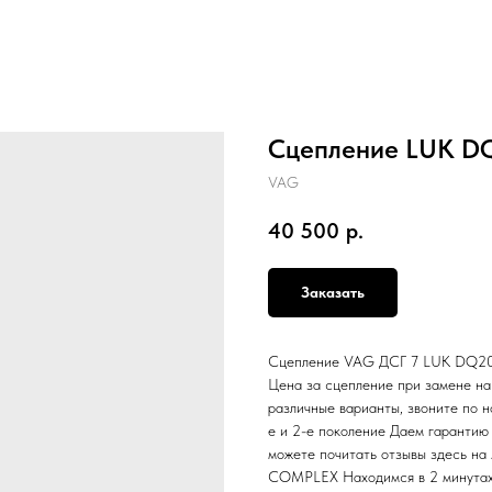
Сцепление LUK DQ
VAG
40 500
р.
Заказать
Сцепление VAG ДСГ 7 LUK DQ200 
Цена за сцепление при замене н
различные варианты, звоните по н
е и 2-е поколение Даем гарантию 
можете почитать отзывы здесь на
COMPLEX Находимся в 2 минутах 