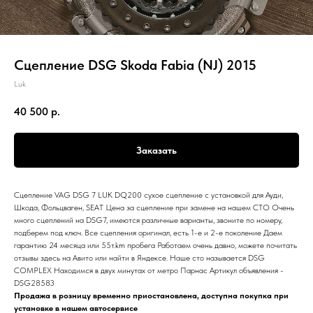
Сцепление DSG Skoda Fabia (NJ) 2015
Luk
40 500
р.
Заказать
Сцепление VAG DSG 7 LUK DQ200 сухое сцепление с установкой для Ауди,
Шкода, Фольцваген, SEAT Цена за сцепление при замене на нашем СТО Очень
много сцеплений на DSG7, имеются различные варианты, звоните по номеру,
подберем под ключ. Все сцепления оригинал, есть 1-е и 2-е поколение Даем
гарантию 24 месяца или 55т.km пробега Работаем очень давно, можете почитать
отзывы здесь на Авито или найти в Яндексе. Наше сто называется DSG
COMPLEX Находимся в двух минутах от метро Парнас Артикул объявления -
DSG28583
Продажа в розницу временно приостановлена, доступна покупка при
установке в нашем автосервисе