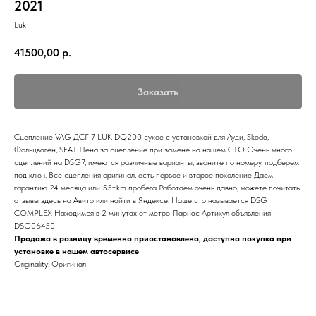
2021
Luk
41500,00
р.
Заказать
Сцепление VAG ДСГ 7 LUK DQ200 сухое с установкой для Ауди, Skoda,
Фольцваген, SEAT Цена за сцепление при замене на нашем СТО Очень много
сцеплений на DSG7, имеются различные варианты, звоните по номеру, подберем
под ключ. Все сцепления оригинал, есть первое и второе поколение Даем
гарантию 24 месяца или 55т.km пробега Работаем очень давно, можете почитать
отзывы здесь на Авито или найти в Яндексе. Наше сто называется DSG
COMPLEX Находимся в 2 минутах от метро Парнас Артикул объявления -
DSG06450
Продажа в розницу временно приостановлена, доступна покупка при
установке в нашем автосервисе
Originality: Оригинал