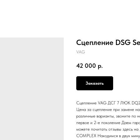
Сцепление DSG Sea
VAG
42 000
р.
Заказать
Сцепление VAG ДСГ 7 ЛЮК DQ200 
Цена за сцепление при замене н
различные варианты, звоните по н
первое и 2-е поколение Даем гар
можете почитать отзывы здесь на
COMPLEX Находимся в двух минут