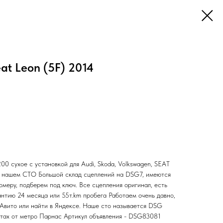
t Leon (5F) 2014
сухое с установкой для Audi, Skoda, Volkswagen, SEAT
а нашем СТО Большой склад сцеплений на DSG7, имеются
омеру, подберем под ключ. Все сцепления оригинал, есть
антию 24 месяца или 55т.km пробега Работаем очень давно,
 Авито или найти в Яндексе. Наше сто называется DSG
ах от метро Парнас Артикул объявления - DSG83081