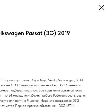
kswagen Passat (3G) 2019
сухое с установкой для Ауди, Skoda, Volkswagen, SEAT
а нашем СТО Очень много сцеплений на DSG7, имеются
омеру, подберем под ключ. Все сцепления оригинал, есть
антию 24 месяца или 55т.km пробега Работаем очень давно,
 Авито или найти в Яндексе. Наше сто называется DSG
от метро Парнас Артикул объявления - DSG42744