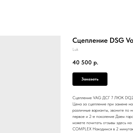
Сцепление DSG Vol
Luk
40 500
р.
Заказать
Сцепление VAG ДСГ 7 ЛЮК DQ200 
Цена за сцепление при замене н
различные варианты, звоните по н
первое и 2-е поколение Даем гар
можете почитать отзывы здесь на
COMPLEX Находимся в 2 минутах 