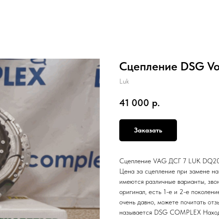
Сцепление DSG Vol
Luk
41 000
р.
Заказать
Сцепление VAG ДСГ 7 LUK DQ200 
Цена за сцепление при замене н
имеются различные варианты, зво
оригинал, есть 1-е и 2-е поколен
очень давно, можете почитать отз
называется DSG COMPLEX Находим