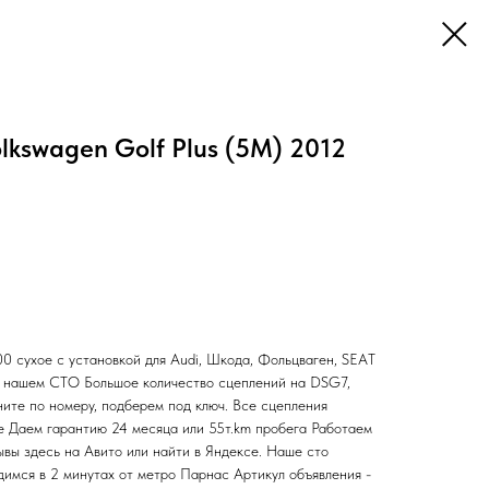
kswagen Golf Plus (5M) 2012
сухое с установкой для Audi, Шкода, Фольцваген, SEAT
а нашем СТО Большое количество сцеплений на DSG7,
ните по номеру, подберем под ключ. Все сцепления
ие Даем гарантию 24 месяца или 55т.km пробега Работаем
ывы здесь на Авито или найти в Яндексе. Наше сто
ся в 2 минутах от метро Парнас Артикул объявления -