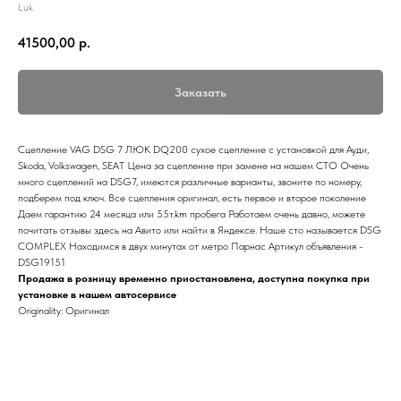
Luk
41500,00
р.
Заказать
Сцепление VAG DSG 7 ЛЮК DQ200 сухое сцепление с установкой для Ауди,
Skoda, Volkswagen, SEAT Цена за сцепление при замене на нашем СТО Очень
много сцеплений на DSG7, имеются различные варианты, звоните по номеру,
подберем под ключ. Все сцепления оригинал, есть первое и второе поколение
Даем гарантию 24 месяца или 55т.km пробега Работаем очень давно, можете
почитать отзывы здесь на Авито или найти в Яндексе. Наше сто называется DSG
COMPLEX Находимся в двух минутах от метро Парнас Артикул объявления -
DSG19151
Продажа в розницу временно приостановлена, доступна покупка при
установке в нашем автосервисе
Originality: Оригинал