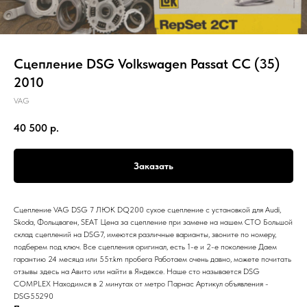
Сцепление DSG Volkswagen Passat CC (35)
2010
VAG
40 500
р.
Заказать
Сцепление VAG DSG 7 ЛЮК DQ200 сухое сцепление с установкой для Audi,
Skoda, Фольцваген, SEAT Цена за сцепление при замене на нашем СТО Большой
склад сцеплений на DSG7, имеются различные варианты, звоните по номеру,
подберем под ключ. Все сцепления оригинал, есть 1-е и 2-е поколение Даем
гарантию 24 месяца или 55т.km пробега Работаем очень давно, можете почитать
отзывы здесь на Авито или найти в Яндексе. Наше сто называется DSG
COMPLEX Находимся в 2 минутах от метро Парнас Артикул объявления -
DSG55290