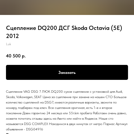
Сцепление DQ200 ДСГ Skoda Octavia (5E)
2012
Luk
40 500
р.
Заказать
Сцепление VAG DSG 7 ЛЮК DQ200 сухое сцепление с установкой для Audi,
Skoda, Volkswagen, SEAT Цена за сцепление при замене на нашем СТО Большое
количество сцеплений на DSG7, имеются различные варианты, звоните по
номеру, подберем под ключ. Все сцепления оригинал, есть 1-е и второе
поколение Даем гарантию 24 месяца или 55т.km пробега Работаем очень давно,
можете почитать отзывы здесь на Авито или найти в Яндексе. Наше сто
называется DSG COMPLEX Находимся в двух минутах от метро Парнас Артикул
объявления - DSG04916