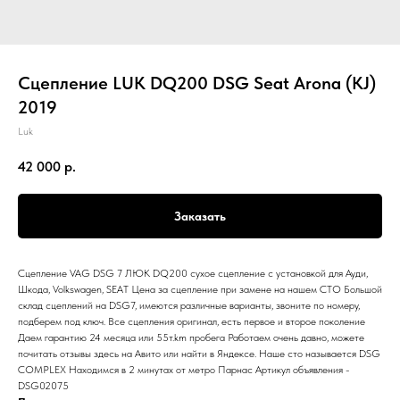
Сцепление LUK DQ200 DSG Seat Arona (KJ)
2019
Luk
42 000
р.
Заказать
Сцепление VAG DSG 7 ЛЮК DQ200 сухое сцепление с установкой для Ауди,
Шкода, Volkswagen, SEAT Цена за сцепление при замене на нашем СТО Большой
склад сцеплений на DSG7, имеются различные варианты, звоните по номеру,
подберем под ключ. Все сцепления оригинал, есть первое и второе поколение
Даем гарантию 24 месяца или 55т.km пробега Работаем очень давно, можете
почитать отзывы здесь на Авито или найти в Яндексе. Наше сто называется DSG
COMPLEX Находимся в 2 минутах от метро Парнас Артикул объявления -
DSG02075